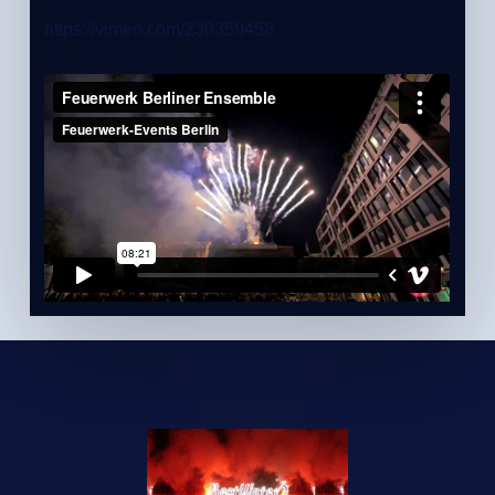
https://vimeo.com/230359458