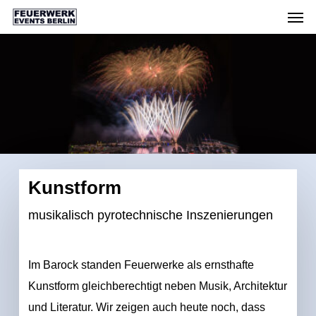
Men
Skip
Menu
to
main
content
Kunstform
musikalisch pyrotechnische Inszenierungen
Im Barock standen Feuerwerke als ernsthafte
Kunstform gleichberechtigt neben Musik, Architektur
und Literatur. Wir zeigen auch heute noch, dass