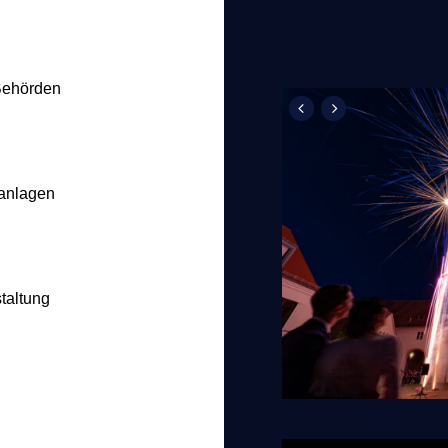
Behörden
nanlagen
taltung