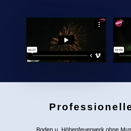
Professionell
Boden u. Höhenfeuerwerk ohne Musik