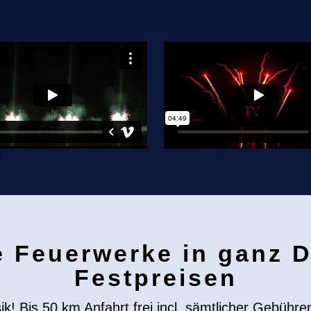
e Feuerwerke in ganz 
Festpreisen
! Bis 50 km Anfahrt frei incl. sämtlicher Gebühre