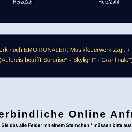
Herz/Zahl
Herz/Zahl
erk noch EMOTIONALER: Musikfeuerwerk zzgl. + 1
(Aufpreis betrifft Surprise* - Skylight* - Granfinale*
erbindliche Online Anf
 Sie das alle Felder mit einem Sternchen * müssen bitte aus