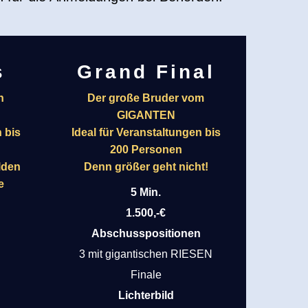
s
Grand Final
n
Der große Bruder vom
GIGANTEN
 bis
Ideal für Veranstaltungen bis
200 Personen
lden
Denn größer geht nicht!
e
5 Min.
1.500,-€
Abschusspositionen
n
3 mit gigantischen RIESEN
Finale
Lichterbild